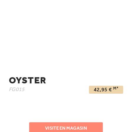
OYSTER
M²
FG015
42,95
€
VISITE EN MAGASIN