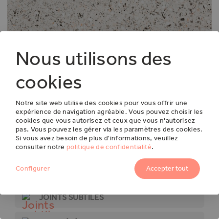
Nous utilisons des
cookies
Notre site web utilise des cookies pour vous offrir une
expérience de navigation agréable. Vous pouvez choisir les
cookies que vous autorisez et ceux que vous n'autorisez
TERRAZZO
pas. Vous pouvez les gérer via les paramètres des cookies.
Si vous avez besoin de plus d'informations, veuillez
M²
F024
consulter notre
politique de confidentialité
.
54,95
€
DALLES EN VINYLE
Configurer
Accepter tout
JOINTS SUBTILES