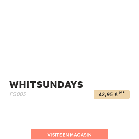
WHITSUNDAYS
M²
FG003
42,95
€
VISITE EN MAGASIN