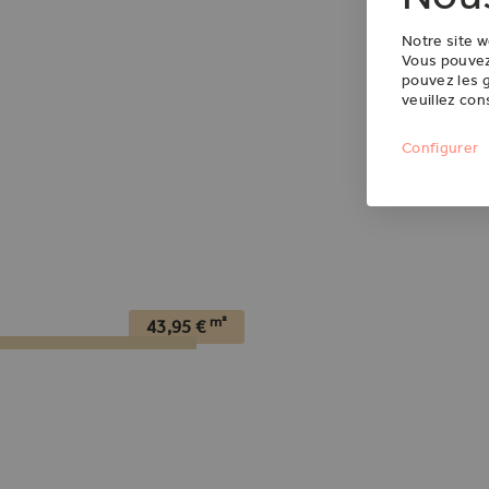
Notre site w
Vous pouvez 
pouvez les g
veuillez con
Configurer
m²
43,95
€