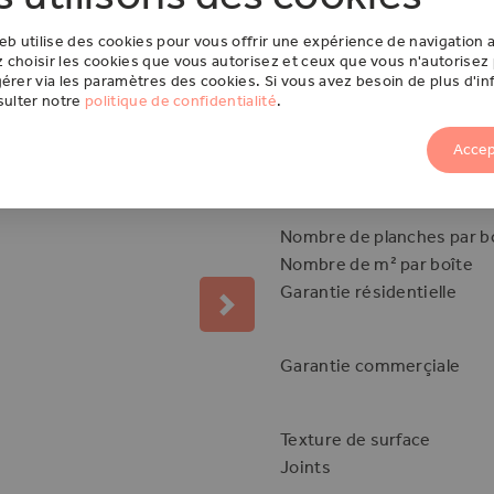
eb utilise des cookies pour vous offrir une expérience de navigation 
choisir les cookies que vous autorisez et ceux que vous n'autorisez
DÉTAILS TECHNIQUE
érer via les paramètres des cookies. Si vous avez besoin de plus d'in
sulter notre
politique de confidentialité
.
Dimensions
Accep
Epaisseur
Méthode d'installation
Nombre de planches par b
Nombre de m² par boîte
Garantie résidentielle
Next
Garantie commerçiale
Texture de surface
Joints