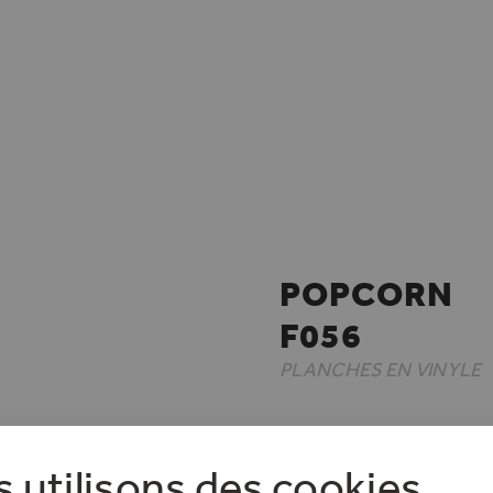
POPCORN
F056
PLANCHES EN VINYLE
VISITE EN MAGASIN
 utilisons des cookies