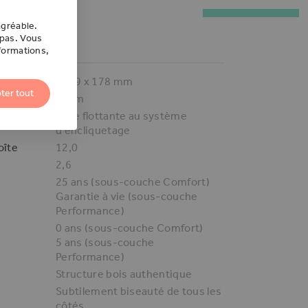
agréable.
 pas. Vous
S
formations,
1219 x 178
mm
ter tout
4
mm
Pose flottante au système
d'encliquetage
oîte
12,0
2,6
25 ans (sous-couche Comfort)
Garantie à vie (sous-couche
Performance)
0 ans (sous-couche Comfort)
5 ans (sous-couche
Performance)
Structure bois authentique
Subtilement biseauté de tous les
côtés